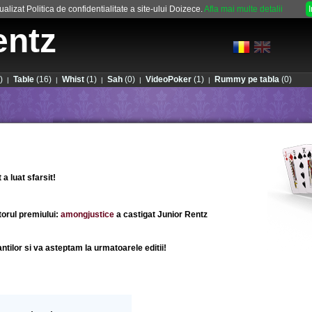
alizat Politica de confidentialitate a site-ului Doizece.
Afla mai multe detalii
entz
)
Table
(16)
Whist
(1)
Sah
(0)
VideoPoker
(1)
Rummy pe tabla
(0)
|
|
|
|
|
a luat sfarsit!
orul premiului:
amongjustice
a castigat
Junior Rentz
pantilor si va asteptam la urmatoarele editii!