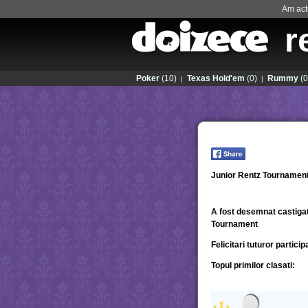
Am actu
r
Poker
(10)
Texas Hold'em
(0)
Rummy
(0
|
|
Junior Rentz Tournament 
A fost desemnat castigat
Tournament
Felicitari tuturor partici
Topul primilor clasati: