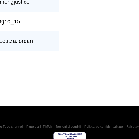
mongjustice
ngrid_15
ocutza.iordan
ouTube channel
|
Pinterest
|
TikTok
|
Termeni si conditii
|
Politica de confidentialitate
|
Fair play