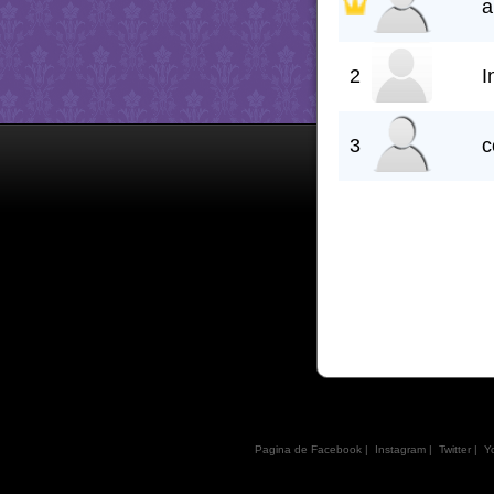
a
2
I
3
c
Pagina de Facebook
|
Instagram
|
Twitter
|
Y