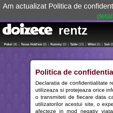
Am actualizat Politica de confident
detali
rentz
Poker
(8)
Texas Hold'em
(0)
Rummy
(0)
Table
(15)
Whist
(0)
Sah
(0
|
|
|
|
|
Politica de confidentia
Declaratia de confidentialitate 
utilizeaza si protejeaza orice i
o transmiteti de fiecare data 
utilizatorilor acestui site, o ex
afecteze in mod negativ viata