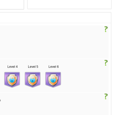
Level 4
Level 5
Level 6
e