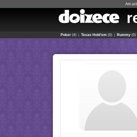
Am actu
r
Poker
(4)
Texas Hold'em
(0)
Rummy
(0)
|
|