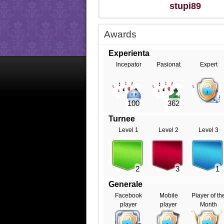
stupi89
Awards
Experienta
Incepator
Pasionat
Expert
100
362
Turnee
Level 1
Level 2
Level 3
2
3
1
Generale
Facebook
Mobile
Player of th
player
player
Month